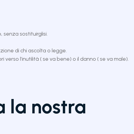
senza sostituirglisi.
one di chi ascolta o legge.
verso l’inutilità ( se va bene) o il danno ( se va male).
a la nostra