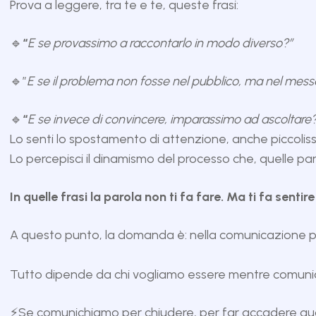
Prova a leggere, tra te e te, queste frasi:
🔹
“
E se provassimo a raccontarlo in modo diverso?”
🔹”
E se il problema non fosse nel pubblico, ma nel mes
🔹
“
E se invece di convincere, imparassimo ad ascoltare?
Lo senti lo spostamento di attenzione, anche piccolis
Lo percepisci il dinamismo del processo che, quelle pa
In quelle frasi la parola non ti fa fare. Ma ti fa sentire
A questo punto, la domanda è: nella comunicazione p
Tutto dipende da chi vogliamo essere mentre comuni
⚡Se comunichiamo per chiudere, per far accadere qualc