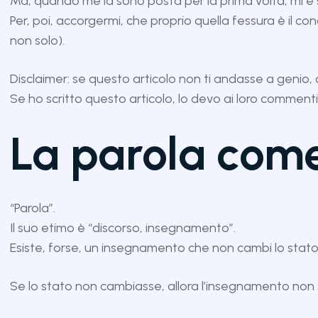
Ma, quando me la sono posta per la prima volta, mi è se
Per, poi, accorgermi, che proprio quella fessura è il co
non solo).
Disclaimer: se questo articolo non ti andasse a genio,
Se ho scritto questo articolo, lo devo ai loro commenti s
La parola com
“Parola”.
Il suo etimo è “discorso, insegnamento”.
Esiste, forse, un insegnamento che non cambi lo stato d
Se lo stato non cambiasse, allora l’insegnamento non 