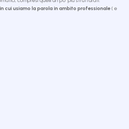
tici, compresi quelli un po’ più strutturati.
in cui usiamo la parola in ambito professionale
( e