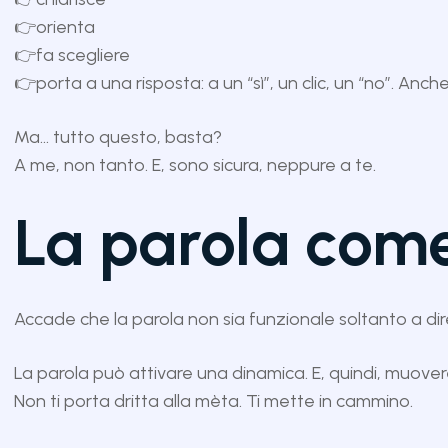
👉orienta
👉fa scegliere
👉porta a una risposta: a un “sì”, un clic, un “no”. Anche
Ma… tutto questo, basta?
A me, non tanto. E, sono sicura, neppure a te.
La parola com
Accade che la parola non sia funzionale soltanto a dir
La parola può attivare una dinamica. E, quindi, muove
Non ti porta dritta alla mèta. Ti mette in cammino.