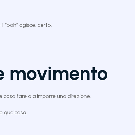
 il “boh” agisce, certo.
e movimento
e cosa fare o a imporre una direzione.
re qualcosa.