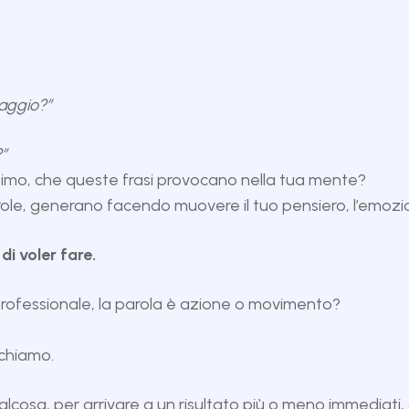
saggio?”
”
simo, che queste frasi provocano nella tua mente?
role, generano facendo muovere il tuo pensiero, l’emozi
 di voler fare.
rofessionale, la parola è azione o movimento?
chiamo.
osa, per arrivare a un risultato più o meno immediati, a