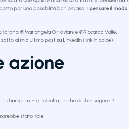
mbrato che aprisse una fessura tra i miei pensieri automa
ndotto per una possibilità ben precisa:
ripensare il modo 
 citofona
@Mariangela Ottaviani
e
@Riccardo Valle
.
otto al mio ultimo post su Linkedin ( link in calce).
e azione
i chi impara – e, talvolta, anche di chi insegna- ?
sarebbe stato tale.